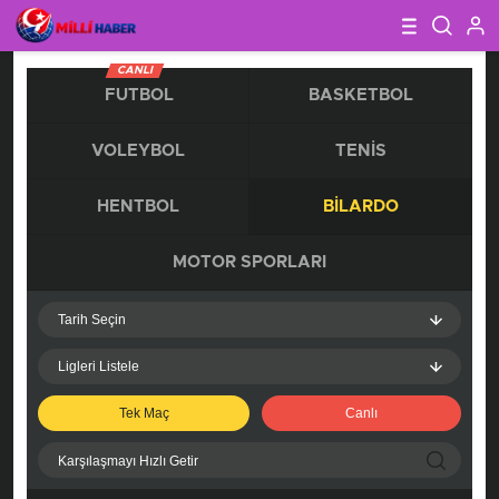
CANLI
FUTBOL
BASKETBOL
VOLEYBOL
TENIS
HENTBOL
BILARDO
MOTOR SPORLARI
Tarih Seçin
Ligleri Listele
Tek Maç
Canlı