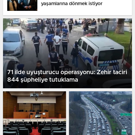
yaşamlarına dönmek istiyor
71 ilde uyuşturucu operasyonu: Zehir taciri
844 şüpheliye tutuklama