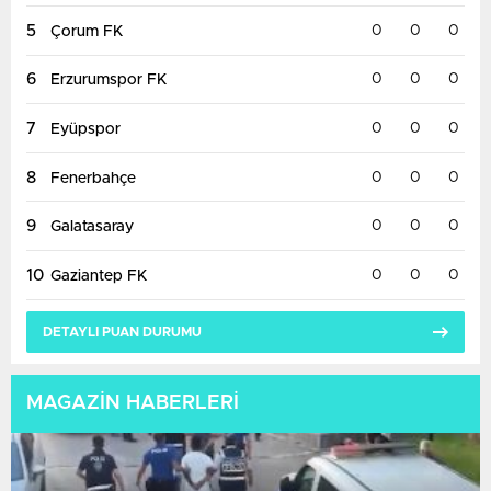
5
0
0
0
Çorum FK
Jagiellonia Bialystok
19:00
Rangers
BUGÜN
6
0
0
0
Erzurumspor FK
7
0
0
0
Eyüpspor
8
0
0
0
Fenerbahçe
9
0
0
0
Galatasaray
10
0
0
0
Gaziantep FK
DETAYLI PUAN DURUMU
MAGAZİN HABERLERİ