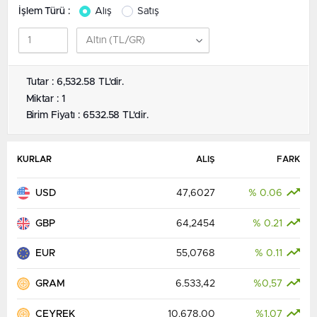
İşlem Türü :
Alış
Satış
Tutar : 6,532.58 TL'dir.
Miktar : 1
Birim Fiyatı : 6532.58 TL'dir.
KURLAR
ALIŞ
FARK
USD
47,6027
% 0.06
GBP
64,2454
% 0.21
EUR
55,0768
% 0.11
GRAM
6.533,42
%0,57
ÇEYREK
10.678,00
%1,07