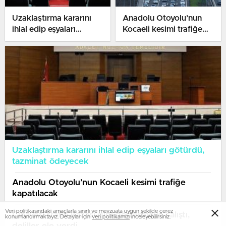
Uzaklaştırma kararını
Anadolu Otoyolu’nun
ihlal edip eşyaları
Kocaeli kesimi trafiğe
götürdü, tazminat
kapatılacak
ödeyecek
Uzaklaştırma kararını ihlal edip eşyaları götürdü,
tazminat ödeyecek
Anadolu Otoyolu’nun Kocaeli kesimi trafiğe
kapatılacak
Veri politikasındaki amaçlarla sınırlı ve mevzuata uygun şekilde çerez
Cinayeti trafik kazası gibi göstermeye çalıştı,
konumlandırmaktayız. Detaylar için
veri politikamızı
inceleyebilirsiniz.
deliller ele verdi