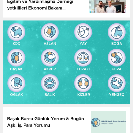
Eğitim ve Yardımlaşma Derneği
yetkilileri Ekonomi Bakanı
Amcaoğlu’nu ziyaret etti
KOÇ
ASLAN
YAY
BOĞA
BAŞAK
AKREP
TERAZİ
KOVA
OĞLAK
BALIK
İKİZLER
YENGEÇ
Başak Burcu Günlük Yorum & Bugün
Aşk, İş, Para Yorumu