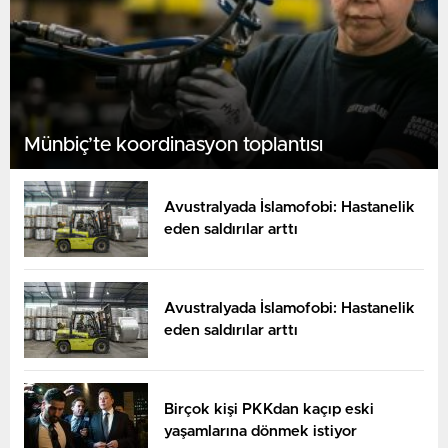
Paide Flora
19:00
Rapid Wien
BUGÜN
Münbiç’te koordinasyon toplantısı
Avustralyada İslamofobi: Hastanelik
eden saldırılar arttı
Jablonec
19:00
Rigas Skola
BUGÜN
Avustralyada İslamofobi: Hastanelik
eden saldırılar arttı
Birçok kişi PKKdan kaçıp eski
yaşamlarına dönmek istiyor
M Tel Aviv
19:00