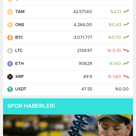
TAM
42.571,60
%2,13
ONS
4.266,00
%0,43
BTC
3.071.777
%0.70
LTC
2134.97
%-0.10
ETH
90629
%1.60
XRP
49.9
%-1.60
USDT
47.55
%0.00
SPOR HABERLERİ