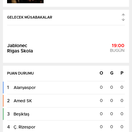
CSKA Sofya
BUGÜN
GELECEK MÜSABAKALAR
HJK Helsinki
19:00
Motherwell
BUGÜN
O
G
P
PUAN DURUMU
1
0
0
0
Alanyaspor
FC Noah
19:00
Sion
BUGÜN
2
0
0
0
Amed SK
3
0
0
0
Beşiktaş
4
0
0
0
Ç. Rizespor