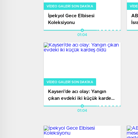
VIDEO GALERI SON DAKİKA
VIDE
İpekyol Gece Elbisesi
AB
Koleksiyonu
İsr
çöz
01:04
VIDEO GALERI SON DAKİKA
Kayseri’de acı olay: Yangın
çıkan evdeki iki küçük kardeş
öldü
01:04