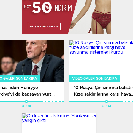
O GALERI SON DAKİKA
VIDEO GALERI SON DAKİKA
mas lideri Heniyye
10 Rusya, Çin sınırına balisti
kiye’yi de kapsayan yurt
füze saldırılarına karşı hava
ı turuna çıkıyor
savunma sistemleri kurdu
01:04
01:04