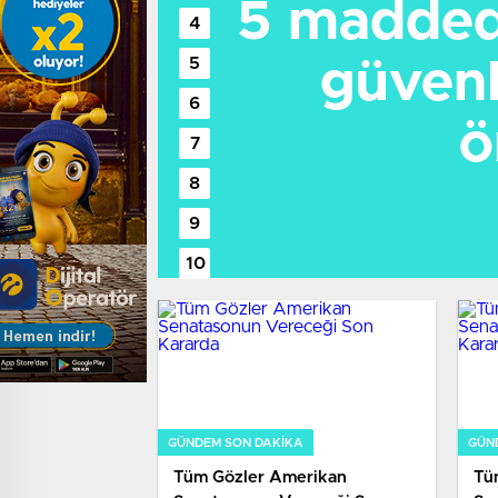
5 madded
güvenl
ö
GÜNDEM SON DAKİKA
GÜN
Tüm Gözler Amerikan
Tü