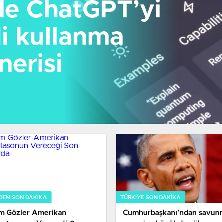
e ChatGPT’yi
i kullanma
nerisi
DEM SON DAKİKA
TÜRKIYE SON DAKİKA
m Gözler Amerikan
Cumhurbaşkanı’ndan savun