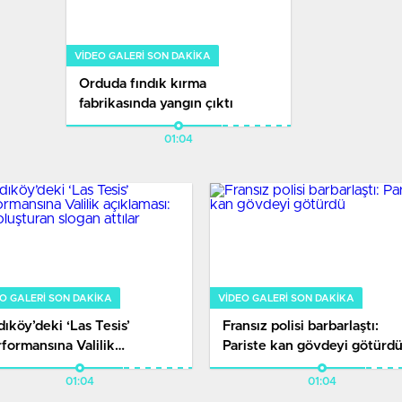
VIDEO GALERI SON DAKİKA
Orduda fındık kırma
fabrikasında yangın çıktı
01:04
O GALERI SON DAKİKA
VIDEO GALERI SON DAKİKA
ıköy’deki ‘Las Tesis’
Fransız polisi barbarlaştı:
formansına Valilik
Pariste kan gövdeyi götürd
klaması: Suç oluşturan
01:04
01:04
gan attılar