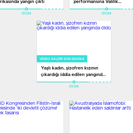
rikasında yangın çıktı
performansına Valilik
açıklaması: Suç oluşturan
01:04
01:04
slogan attılar
VIDEO GALERI SON DAKİKA
Yaşlı kadın, şizofren kızının
çıkardığı iddia edilen yangında
öldü
01:04