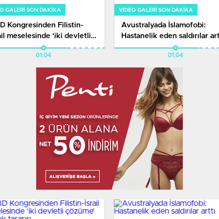
O GALERI SON DAKİKA
VIDEO GALERI SON DAKİKA
D Kongresinden Filistin-
Avustralyada İslamofobi:
ail meselesinde ‘iki devletli
Hastanelik eden saldırılar art
üme’ destek tasarısı
01:04
01:04