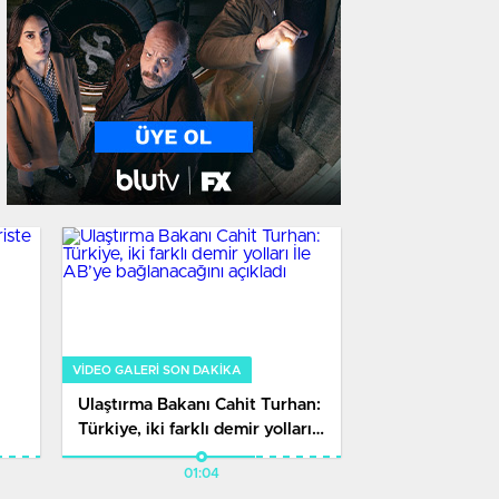
VIDEO GALERI SON DAKİKA
Ulaştırma Bakanı Cahit Turhan:
ü
Türkiye, iki farklı demir yolları
İle AB’ye bağlanacağını açıkladı
01:04