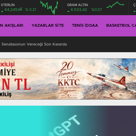
STERLİN
GRAM ALTIN
Ç
£
64,2454
% 0.21
6.533,42
%0,57
IN AKIŞLARI
YAZARLAR SITE
TENIS İDDAA
BASKETBOL C
 Senatasonun Vereceği Son Kararda