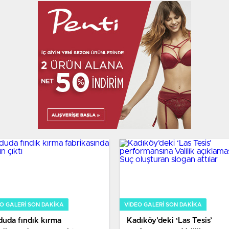
O GALERI SON DAKİKA
VIDEO GALERI SON DAKİKA
duda fındık kırma
Kadıköy’deki ‘Las Tesis’