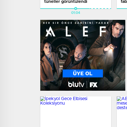
tüneller görüntülendi​
fab
01:04