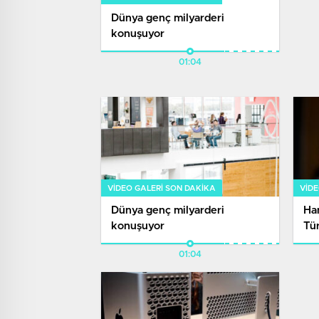
Dünya genç milyarderi
konuşuyor
01:04
VIDEO GALERI SON DAKİKA
VIDE
Dünya genç milyarderi
Ha
konuşuyor
Tür
dış
01:04