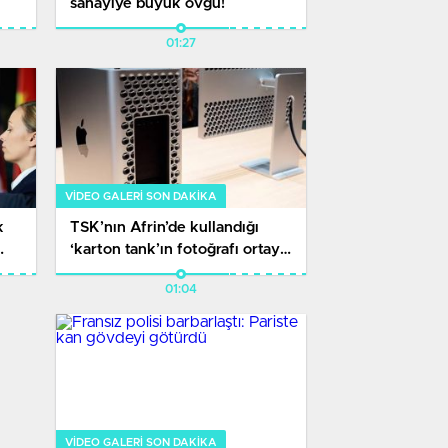
sanayiye büyük övgü!
01:27
VIDEO GALERI SON DAKİKA
k
TSK’nın Afrin’de kullandığı
‘karton tank’ın fotoğrafı ortaya
çıktı
01:04
VIDEO GALERI SON DAKİKA