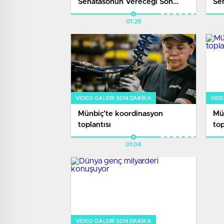
Senatasonun Vereceği Son
Se
Kararda
Ka
01:28
VIDEO GALERI SON DAKİKA
VIDE
Münbiç’te koordinasyon
Mü
toplantısı
top
01:04
VIDEO GALERI SON DAKİKA