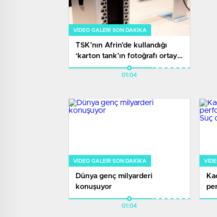
VIDEO GALERI SON DAKİKA
TSK’nın Afrin’de kullandığı
‘karton tank’ın fotoğrafı ortaya
çıktı
01:04
VIDEO GALERI SON DAKİKA
VIDE
Dünya genç milyarderi
Kad
konuşuyor
per
açı
01:04
slo