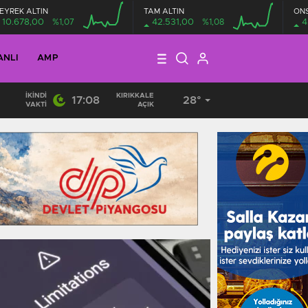
EYREK ALTIN
TAM ALTIN
ON
10.678,00
%1,07
42.531,00
%1,08
4
ANLI
AMP
İKINDI
KIRIKKALE
17:08
28°
01:27
/
Cumhurbaşkanı’ndan savunma sanayiye büyük övgü!
VAKTI
AÇIK