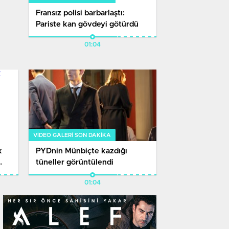
Fransız polisi barbarlaştı:
Pariste kan gövdeyi götürdü
01:04
VIDEO GALERI SON DAKİKA
k
PYDnin Münbiçte kazdığı
tüneller görüntülendi​
01:04