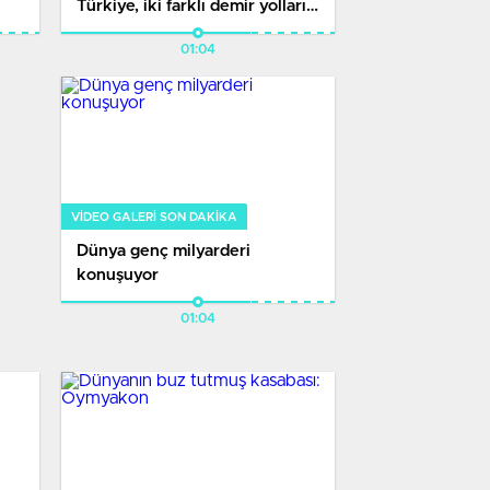
Türkiye, iki farklı demir yolları
İle AB’ye bağlanacağını açıkladı
01:04
VIDEO GALERI SON DAKİKA
Dünya genç milyarderi
konuşuyor
01:04