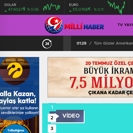
DOLAR
EURO
$
€
47,6027
% 0.06
55,0768
% 0.11
TV YAY
01:28
/
Tüm Gözler Amerikan
VİDEO