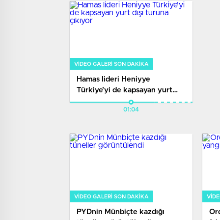
VIDEO GALERI SON DAKİKA
Hamas lideri Heniyye
Türkiye’yi de kapsayan yurt
dışı turuna çıkıyor
01:04
VIDEO GALERI SON DAKİKA
VIDE
PYDnin Münbiçte kazdığı
Or