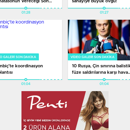
natasonun Vereceği Son
sanayiye büyük övgü!
rarda
01:28
01:27
O GALERI SON DAKİKA
VIDEO GALERI SON DAKİKA
nbiç’te koordinasyon
10 Rusya, Çin sınırına balisti
lantısı
füze saldırılarına karşı hava
savunma sistemleri kurdu
01:04
01:04