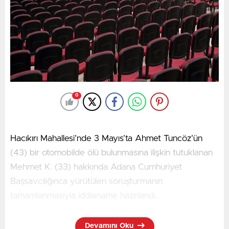
Çalışmalar kapsamında gerekli emniyet tedbirlerinin
alınacağı ve gerekli trafik işaretlemelerinin yapılacağı
belirtilen açıklamada, sürücülerin yol üzerindeki trafik
işaret ve işaretçilerine uymaları gerektiği vurgulandı.
0
Hacıkırı Mahallesi’nde 3 Mayıs’ta Ahmet Tuncöz’ün
(43) bir otomobilde ölü bulunmasına ilişkin tutuklanan
Mehmet K. (33) hakkında Adana Cumhuriyet
Başsavcılığınca yürütülen soruşturmanın
tamamlanmasıyla iddianame hazırlandı.
Devamını Oku