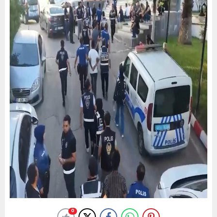
“Mekke Ortak Savunma Anlaşması, bölgenin ve
dünyanın güvenlik ile istikrarına katkı sağlayan uzun
vadeli bir savunma ortaklığının çerçevesini
oluşturmaktadır.”
0