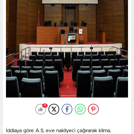
tutuklandı. 140’ı hakkında adli kontrol hükümleri
uygulandı. Diğerlerinin işlemleri devam ediyor.
Bakanlık yaptığı açıklamada mücadelenin kararlılıkla
süreceğini vurguladı:
“Gençlerimizin geleceğini korumak, ailelerimizin
huzurunu sağlamak için zehir tacirlerine yönelik
mücadelemize kararlılıkla devam ediyoruz. Kahraman
polislerimizi, Narkotik Başkanlığımızı, Cumhuriyet
Başsavcılıklarımızı ve emeği geçenleri tebrik
ediyoruz.”
0
İddiaya göre A.S, eve nakliyeci çağırarak klima,