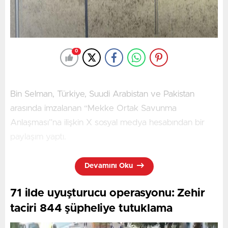
0
Bin Selman, Türkiye, Suudi Arabistan ve Pakistan
arasında imzalanan “Mekke Ortak Savunma
Anlaşması”na ilişkin X sosyal medya hesabından bir
paylaşım yaptı.
Devamını Oku
Söz konusu ülkeler arasında imzalanan Mekke Ortak
Savunma Anlaşması’nın, kardeş ülkeler arasında
71 ilde uyuşturucu operasyonu: Zehir
caydırıcılığı, koordinasyonu ve entegrasyonu
taciri 844 şüpheliye tutuklama
güçlendireceğinin altını çizen Bin Selman, şunları
kaydetti: