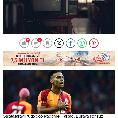
0
0
Galatasaraylı futbolco Radamel Falcao. Buraya sonsuz