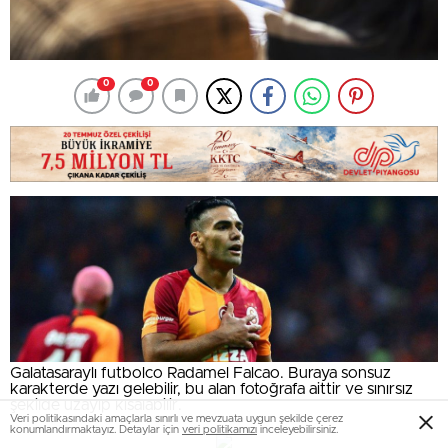
0
0
Galatasaraylı futbolco Radamel Falcao. Buraya sonsuz
karakterde yazı gelebilir, bu alan fotoğrafa aittir ve sınırsız
şekilde uzayıp kısalabilir.
Veri politikasındaki amaçlarla sınırlı ve mevzuata uygun şekilde çerez
konumlandırmaktayız. Detaylar için
veri politikamızı
inceleyebilirsiniz.