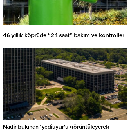
46 yıllık köprüde “24 saat” bakım ve kontroller
Nadir bulunan ‘yediuyur’u görüntüleyerek