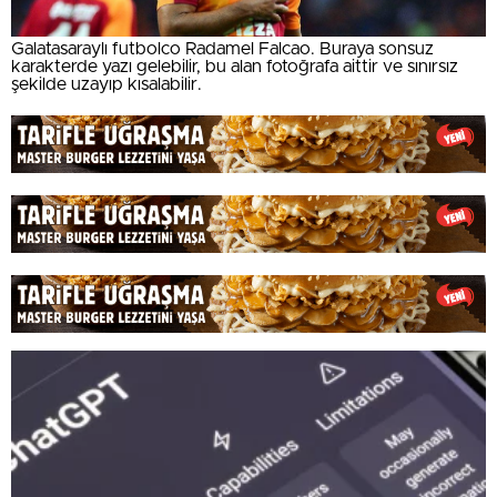
Galatasaraylı futbolco Radamel Falcao. Buraya sonsuz
karakterde yazı gelebilir, bu alan fotoğrafa aittir ve sınırsız
şekilde uzayıp kısalabilir.