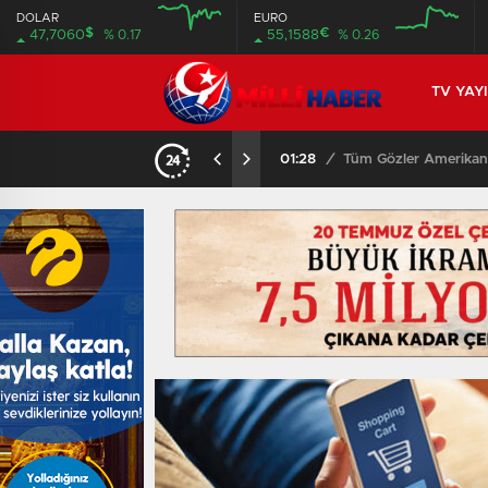
DOLAR
EURO
$
€
47,7060
% 0.17
55,1588
% 0.26
TV YAY
01:28
/
Tüm Gözler Amerikan