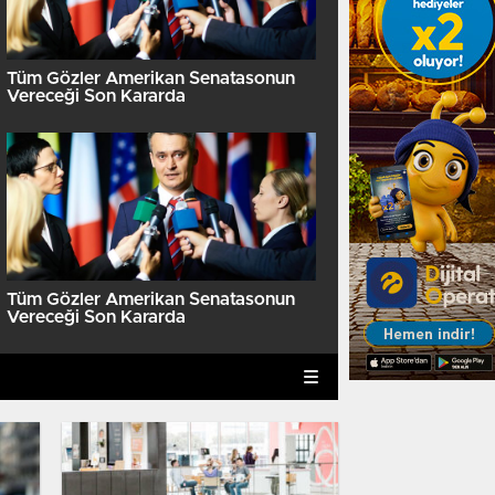
Tüm Gözler Amerikan Senatasonun
Vereceği Son Kararda
ABD Kongresinden Filistin-
Tüm Gözler Amerikan Senatasonun
meselesinde ‘iki devletli 
Vereceği Son Kararda
destek tasarısı