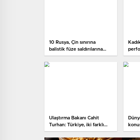
10 Rusya, Çin sınırına
Kadık
balistik füze saldırılarına
perfo
karşı hava savunma
açıkl
sistemleri kurdu
sloga
Ulaştırma Bakanı Cahit
Düny
Turhan: Türkiye, iki farklı
konu
demir yolları İle AB’ye
bağlanacağını açıkladı