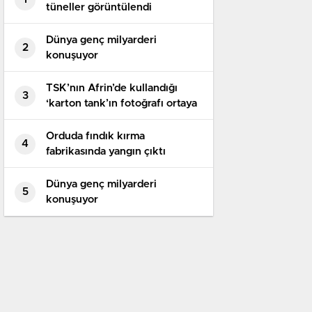
tüneller görüntülendi​
Dünya genç milyarderi
2
konuşuyor
TSK’nın Afrin’de kullandığı
3
‘karton tank’ın fotoğrafı ortaya
çıktı
Orduda fındık kırma
4
fabrikasında yangın çıktı
Dünya genç milyarderi
5
konuşuyor