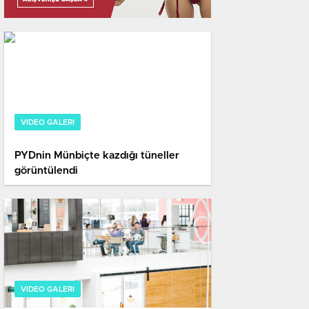
Birçok kişi PKKdan kaçıp 
dönmek istiyor
VIDEO GALERI
PYDnin Münbiçte kazdığı tüneller
görüntülendi​
VIDEO GALERI