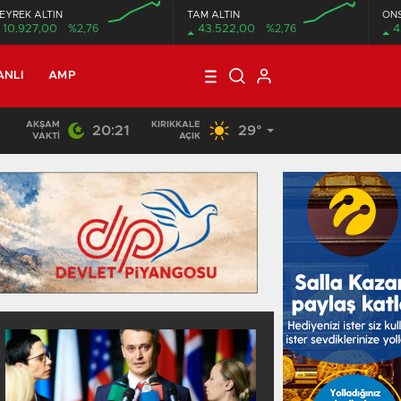
EYREK ALTIN
TAM ALTIN
ON
10.927,00
%2,76
43.522,00
%2,76
4
ANLI
AMP
AKŞAM
KIRIKKALE
20:21
29°
01:28
/
Tüm Gözler Amerikan Senatasonun Vereceği Son Karar
VAKTI
AÇIK