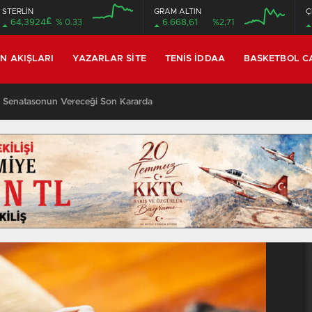
STERLİN
GRAM ALTIN
Ç
£
64,3924
% 0.33
6.668,61
%2,71
IN AKIŞLARI
YAZARLAR SITE
TENIS İDDAA
BASKETBOL C
 Senatasonun Vereceği Son Kararda