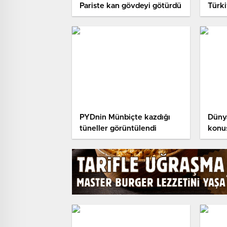
Pariste kan gövdeyi götürdü
Türki
dışı 
PYDnin Münbiçte kazdığı
Düny
tüneller görüntülendi​
konu