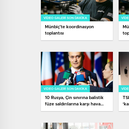
VIDEO GALERI SON DAKİKA
VIDE
Münbiç’te koordinasyon
Mü
toplantısı
top
VIDEO GALERI SON DAKİKA
VIDE
10 Rusya, Çin sınırına balistik
TSK
füze saldırılarına karşı hava
‘ka
savunma sistemleri kurdu
çık