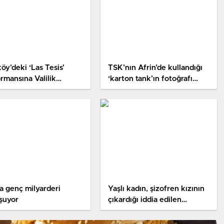
öy’deki ‘Las Tesis’
TSK’nın Afrin’de kullandığı
rmansına Valilik
‘karton tank’ın fotoğrafı
aması: Suç oluşturan
ortaya çıktı
n attılar
a genç milyarderi
Yaşlı kadın, şizofren kızının
şuyor
çıkardığı iddia edilen
yangında öldü