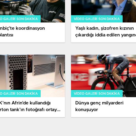
O GALERI SON DAKİKA
VIDEO GALERI SON DAKİKA
nbiç’te koordinasyon
Yaşlı kadın, şizofren kızının
lantısı
çıkardığı iddia edilen yangı
öldü
O GALERI SON DAKİKA
VIDEO GALERI SON DAKİKA
’nın Afrin’de kullandığı
Dünya genç milyarderi
rton tank’ın fotoğrafı ortaya
konuşuyor
tı