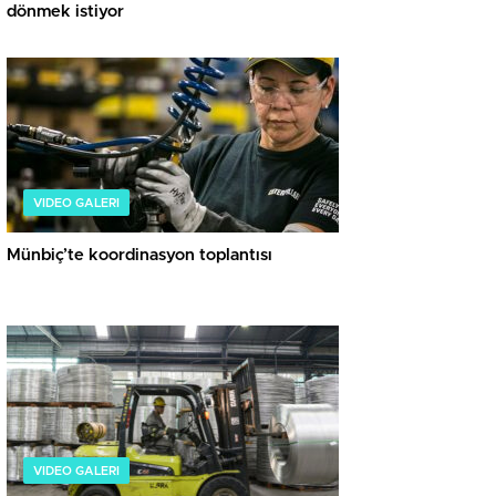
dönmek istiyor
VIDEO GALERI
Münbiç’te koordinasyon toplantısı
VIDEO GALERI