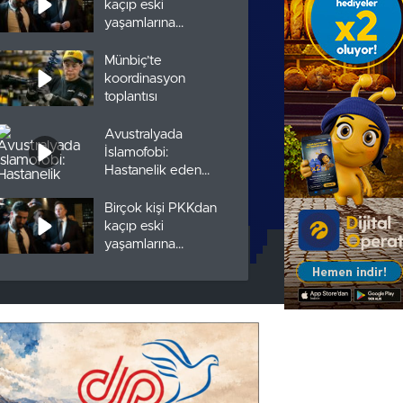
kaçıp eski
yaşamlarına
dönmek istiyor
Münbiç’te
koordinasyon
toplantısı
Avustralyada
İslamofobi:
Hastanelik eden
saldırılar arttı
Birçok kişi PKKdan
kaçıp eski
yaşamlarına
dönmek istiyor
Münbiç’te
koordinasyon
toplantısı