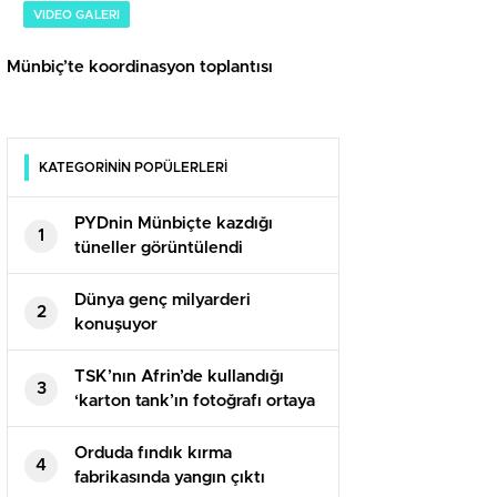
VIDEO GALERI
Münbiç’te koordinasyon toplantısı
KATEGORİNİN POPÜLERLERİ
PYDnin Münbiçte kazdığı
1
tüneller görüntülendi​
Dünya genç milyarderi
2
konuşuyor
TSK’nın Afrin’de kullandığı
3
‘karton tank’ın fotoğrafı ortaya
çıktı
Orduda fındık kırma
4
fabrikasında yangın çıktı