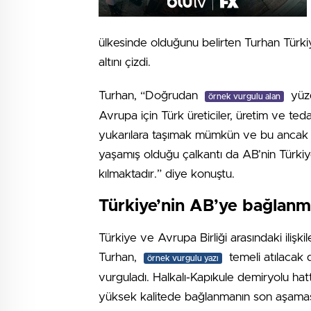
ülkesinde olduğunu belirten Turhan Türkiy
altını çizdi.
Turhan, “Doğrudan
yüzd
örnek vurgulu alan
Avrupa için Türk üreticiler, üretim ve teda
yukarılara taşımak mümkün ve bu ancak adil
yaşamış olduğu çalkantı da AB’nin Türkiye
kılmaktadır.” diye konuştu.
Türkiye’nin AB’ye bağlanma
Türkiye ve Avrupa Birliği arasındaki ilişki
Turhan,
temeli atılacak d
örnek vurgulu yazı
vurguladı. Halkalı-Kapıkule demiryolu hat
yüksek kalitede bağlanmanın son aşamas