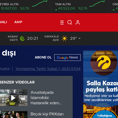
EYREK ALTIN
TAM ALTIN
ON
10.927,00
%2,76
43.522,00
%2,76
4
ANLI
AMP
AKŞAM
KIRIKKALE
20:21
29°
01:04
/
Münbiç’te koordinasyon toplantısı
VAKTI
AÇIK
dışı
News
ABONE OL
muştur
Yayınlanma Tarihi: Şubat 1, 2021 01:04
BENZER VIDEOLAR
Avustralyada
İslamofobi:
Hastanelik eden
saldırılar arttı
Birçok kişi PKKdan