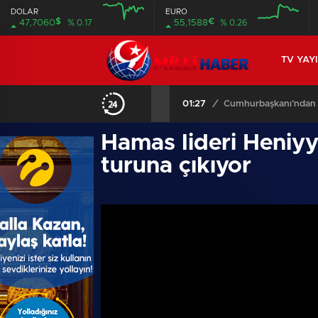
DOLAR
EURO
$
€
47,7060
% 0.17
55,1588
% 0.26
TV YAY
01:04
/
Münbiç’te koordinasy
Hamas lideri Heniyy
turuna çıkıyor