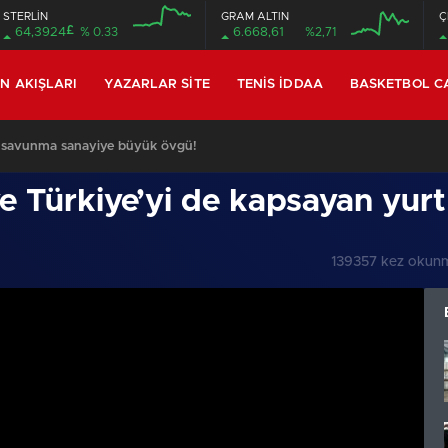
STERLİN
GRAM ALTIN
Ç
£
64,3924
% 0.33
6.668,61
%2,71
IN AKIŞLARI
YAZARLAR SITE
TENIS İDDAA
BASKETBOL C
on toplantısı
e Türkiye’yi de kapsayan yurt 
139357 kez okun