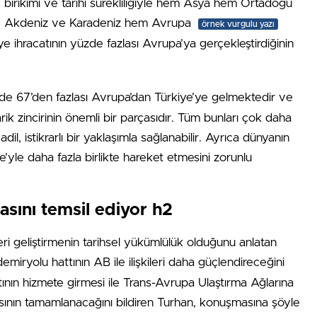
birikimi ve tarihi sürekliliğiyle hem Asya hem Ortadoğu
Akdeniz ve Karadeniz hem Avrupa
örnek vurgulu yazı
e ihracatının yüzde fazlası Avrupa’ya gerçekleştirdiğinin
e 67’den fazlası Avrupa’dan Türkiye’ye gelmektedir ve
rik zincirinin önemli bir parçasıdır. Tüm bunları çok daha
, istikrarlı bir yaklaşımla sağlanabilir. Ayrıca dünyanın
’yle daha fazla birlikte hareket etmesini zorunlu
sını temsil ediyor h2
leri geliştirmenin tarihsel yükümlülük olduğunu anlatan
emiryolu hattının AB ile ilişkileri daha güçlendireceğini
tının hizmete girmesi ile Trans-Avrupa Ulaştırma Ağlarına
ının tamamlanacağını bildiren Turhan, konuşmasına şöyle