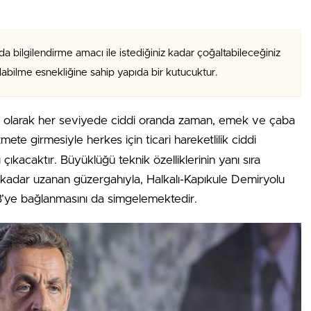
da bilgilendirme amacı ile istediğiniz kadar çoğaltabileceğiniz
alabilme esnekliğine sahip yapıda bir kutucuktur.
fı olarak her seviyede ciddi oranda zaman, emek ve çaba
mete girmesiyle herkes için ticari hareketlilik ciddi
çıkacaktır. Büyüklüğü teknik özelliklerinin yanı sıra
’a kadar uzanan güzergahıyla, Halkalı-Kapıkule Demiryolu
 AB’ye bağlanmasını da simgelemektedir.