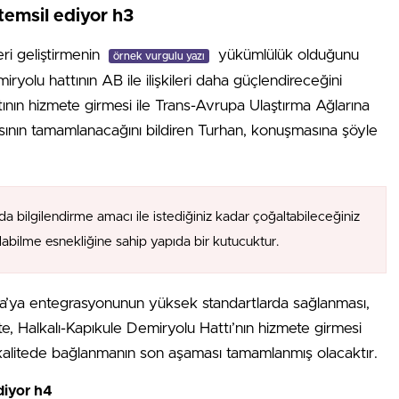
temsil ediyor h3
eri geliştirmenin
yükümlülük olduğunu
örnek vurgulu yazı
ryolu hattının AB ile ilişkileri daha güçlendireceğini
tının hizmete girmesi ile Trans-Avrupa Ulaştırma Ağlarına
ının tamamlanacağını bildiren Turhan, konuşmasına şöyle
da bilgilendirme amacı ile istediğiniz kadar çoğaltabileceğiniz
alabilme esnekliğine sahip yapıda bir kutucuktur.
upa’ya entegrasyonunun yüksek standartlarda sağlanması,
İşte, Halkalı-Kapıkule Demiryolu Hattı’nın hizmete girmesi
kalitede bağlanmanın son aşaması tamamlanmış olacaktır.
diyor h4