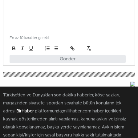
En az 10 karakter gerekli
Gönder
Türkiye'den ve Dünya’dan son dakika haberler, köşe yazıları,
magazinden siyasete, spordan seyahate bütün konuların tek
adresi
BirHaber
platformunda;millihaber.com haber içerikleri
kaynak gösterilmeden alıntı yapılamaz, kanuna aykırı ve izinsiz
olarak kopyalanamaz, başka yerde yayınlanamaz. Aykırı işlem
yapan kişi/kişiler için yasal başvuru hakkı saklı tutulmaktadır.