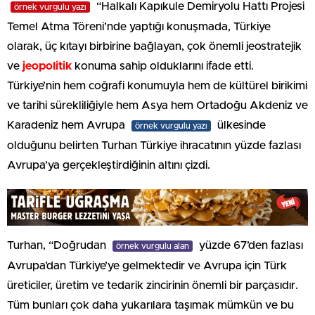
“Halkalı Kapıkule Demiryolu Hattı Projesi
örnek vurgulu yazı
Temel Atma Töreni’nde yaptığı konuşmada, Türkiye
olarak, üç kıtayı birbirine bağlayan, çok önemli jeostratejik
ve
jeopolitik
konuma sahip olduklarını ifade etti.
Türkiye’nin hem coğrafi konumuyla hem de kültürel birikimi
ve tarihi sürekliliğiyle hem Asya hem Ortadoğu Akdeniz ve
Karadeniz hem Avrupa
ülkesinde
örnek vurgulu yazı
olduğunu belirten Turhan Türkiye ihracatının yüzde fazlası
Avrupa’ya gerçekleştirdiğinin altını çizdi.
Turhan, “Doğrudan
yüzde 67’den fazlası
örnek vurgulu alan
Avrupa’dan Türkiye’ye gelmektedir ve Avrupa için Türk
üreticiler, üretim ve tedarik zincirinin önemli bir parçasıdır.
Tüm bunları çok daha yukarılara taşımak mümkün ve bu