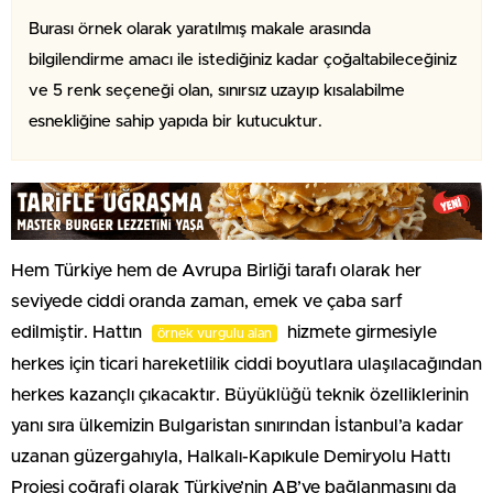
Burası örnek olarak yaratılmış makale arasında
bilgilendirme amacı ile istediğiniz kadar çoğaltabileceğiniz
ve 5 renk seçeneği olan, sınırsız uzayıp kısalabilme
esnekliğine sahip yapıda bir kutucuktur.
Hem Türkiye hem de Avrupa Birliği tarafı olarak her
seviyede ciddi oranda zaman, emek ve çaba sarf
edilmiştir. Hattın
hizmete girmesiyle
örnek vurgulu alan
herkes için ticari hareketlilik ciddi boyutlara ulaşılacağından
herkes kazançlı çıkacaktır. Büyüklüğü teknik özelliklerinin
yanı sıra ülkemizin Bulgaristan sınırından İstanbul’a kadar
uzanan güzergahıyla, Halkalı-Kapıkule Demiryolu Hattı
Projesi coğrafi olarak Türkiye’nin AB’ye bağlanmasını da