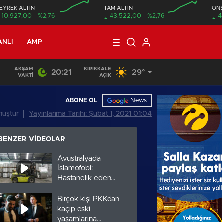
EYREK ALTIN
TAM ALTIN
ON
10.927,00
%2,76
43.522,00
%2,76
4
ANLI
AMP
AKŞAM
KIRIKKALE
20:21
29°
01:04
/
Münbiç’te koordinas
VAKTI
AÇIK
News
ABONE OL
muştur
Yayınlanma Tarihi: Şubat 1, 2021 01:04
BENZER VIDEOLAR
Avustralyada
İslamofobi:
Hastanelik eden
saldırılar arttı
Birçok kişi PKKdan
kaçıp eski
yaşamlarına