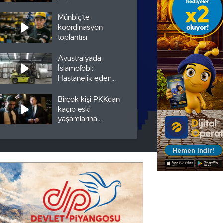
dönmek istiyor
Münbiç’te
koordinasyon
toplantısı
Avustralyada
İslamofobi:
Hastanelik eden
saldırılar arttı
Birçok kişi PKKdan
kaçıp eski
yaşamlarına
dönmek istiyor
Münbiç’te
koordinasyon
toplantısı