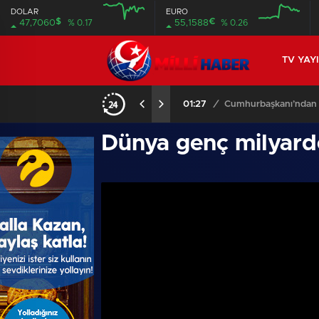
DOLAR
EURO
$
€
47,7060
% 0.17
55,1588
% 0.26
TV YAY
vunma sanayiye büyük övgü!
Dünya genç milyard