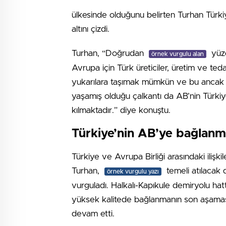
ülkesinde olduğunu belirten Turhan Türkiy
altını çizdi.
Turhan, “Doğrudan
yüzd
örnek vurgulu alan
Avrupa için Türk üreticiler, üretim ve teda
yukarılara taşımak mümkün ve bu ancak adil
yaşamış olduğu çalkantı da AB’nin Türkiye
kılmaktadır.” diye konuştu.
Türkiye’nin AB’ye bağlanma
Türkiye ve Avrupa Birliği arasındaki ilişki
Turhan,
temeli atılacak d
örnek vurgulu yazı
vurguladı. Halkalı-Kapıkule demiryolu hat
yüksek kalitede bağlanmanın son aşamas
devam etti.