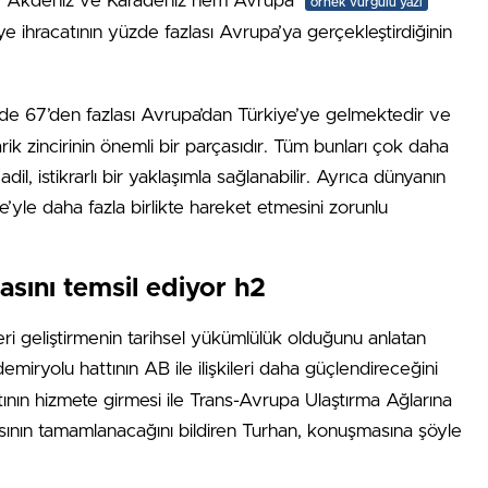
Akdeniz ve Karadeniz hem Avrupa
örnek vurgulu yazı
e ihracatının yüzde fazlası Avrupa’ya gerçekleştirdiğinin
e 67’den fazlası Avrupa’dan Türkiye’ye gelmektedir ve
rik zincirinin önemli bir parçasıdır. Tüm bunları çok daha
, istikrarlı bir yaklaşımla sağlanabilir. Ayrıca dünyanın
’yle daha fazla birlikte hareket etmesini zorunlu
sını temsil ediyor h2
leri geliştirmenin tarihsel yükümlülük olduğunu anlatan
emiryolu hattının AB ile ilişkileri daha güçlendireceğini
tının hizmete girmesi ile Trans-Avrupa Ulaştırma Ağlarına
ının tamamlanacağını bildiren Turhan, konuşmasına şöyle