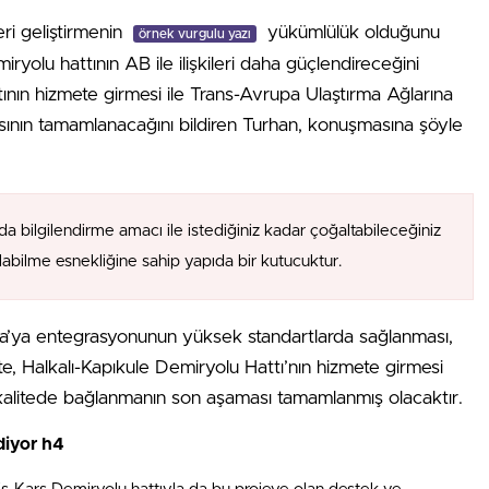
eri geliştirmenin
yükümlülük olduğunu
örnek vurgulu yazı
ryolu hattının AB ile ilişkileri daha güçlendireceğini
tının hizmete girmesi ile Trans-Avrupa Ulaştırma Ağlarına
ının tamamlanacağını bildiren Turhan, konuşmasına şöyle
da bilgilendirme amacı ile istediğiniz kadar çoğaltabileceğiniz
alabilme esnekliğine sahip yapıda bir kutucuktur.
upa’ya entegrasyonunun yüksek standartlarda sağlanması,
İşte, Halkalı-Kapıkule Demiryolu Hattı’nın hizmete girmesi
kalitede bağlanmanın son aşaması tamamlanmış olacaktır.
diyor h4