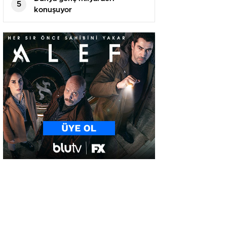
5
konuşuyor