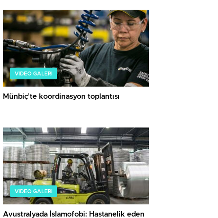
VIDEO GALERI
Münbiç’te koordinasyon toplantısı
VIDEO GALERI
Avustralyada İslamofobi: Hastanelik eden