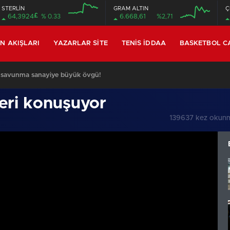
STERLİN
GRAM ALTIN
Ç
£
64,3924
% 0.33
6.668,61
%2,71
IN AKIŞLARI
YAZARLAR SITE
TENIS İDDAA
BASKETBOL C
01:04
/
Münbiç’te koordinasyon toplantısı
eri konuşuyor
139637 kez okun