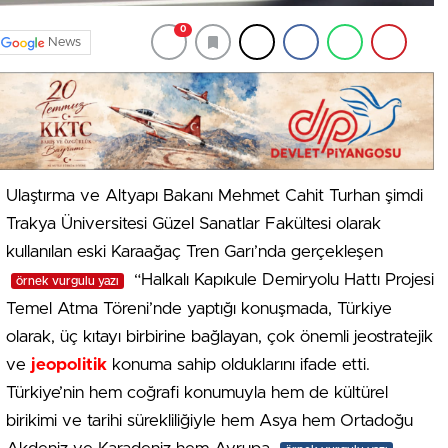
0
News
Ulaştırma ve Altyapı Bakanı Mehmet Cahit Turhan şimdi
Trakya Üniversitesi Güzel Sanatlar Fakültesi olarak
kullanılan eski Karaağaç Tren Garı’nda gerçekleşen
“Halkalı Kapıkule Demiryolu Hattı Projesi
örnek vurgulu yazı
Temel Atma Töreni’nde yaptığı konuşmada, Türkiye
olarak, üç kıtayı birbirine bağlayan, çok önemli jeostratejik
ve
jeopolitik
konuma sahip olduklarını ifade etti.
Türkiye’nin hem coğrafi konumuyla hem de kültürel
birikimi ve tarihi sürekliliğiyle hem Asya hem Ortadoğu