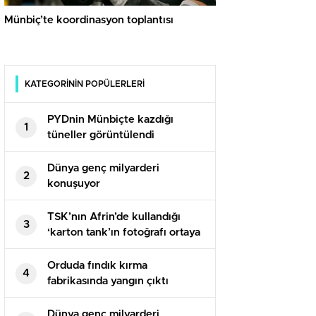
Münbiç’te koordinasyon toplantısı
KATEGORİNİN POPÜLERLERİ
PYDnin Münbiçte kazdığı
1
tüneller görüntülendi​
Dünya genç milyarderi
2
konuşuyor
TSK’nın Afrin’de kullandığı
3
‘karton tank’ın fotoğrafı ortaya
çıktı
Orduda fındık kırma
4
fabrikasında yangın çıktı
Dünya genç milyarderi