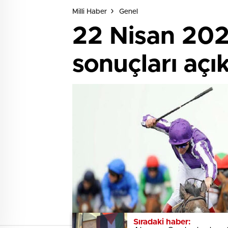
Milli Haber
Genel
22 Nisan 2024
sonuçları açı
Sıradaki haber:
Sıradaki haber: