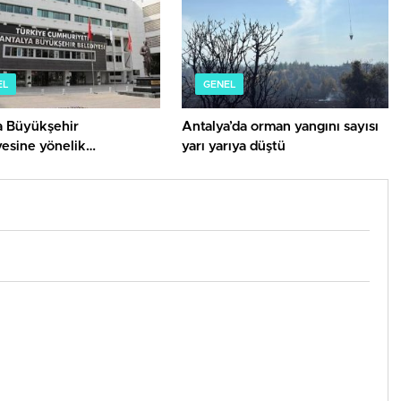
EL
GENEL
a Büyükşehir
Antalya’da orman yangını sayısı
yesine yönelik
yarı yarıya düştü
rmada 2 kişi gözaltına