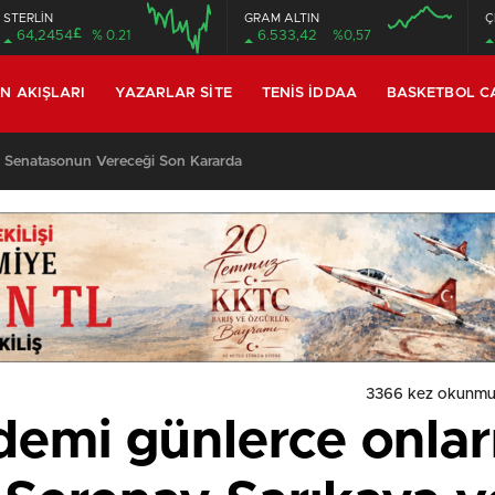
STERLİN
GRAM ALTIN
Ç
£
64,2454
% 0.21
6.533,42
%0,57
IN AKIŞLARI
YAZARLAR SITE
TENIS İDDAA
BASKETBOL C
 Senatasonun Vereceği Son Kararda
3366 kez okunmu
emi günlerce onlar