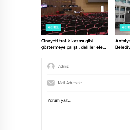
GENEL
GEN
Cinayeti trafik kazası gibi
Antaly
göstermeye çalıştı, deliller ele
Beledi
verdi
soruştu
alındı