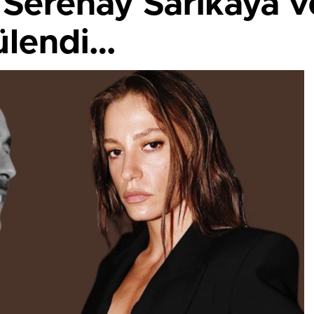
Serenay Sarıkaya v
tülendi…