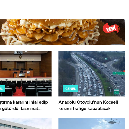
EL
GENEL
tırma kararını ihlal edip
Anadolu Otoyolu’nun Kocaeli
ı götürdü, tazminat
kesimi trafiğe kapatılacak
cek