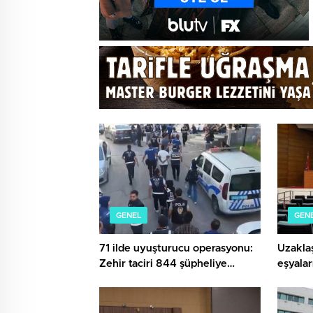
GENEL
GEN
71 ilde uyuşturucu operasyonu:
Uzaklaş
Zehir taciri 844 şüpheliye
eşyalar
tutuklama
ödeye