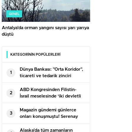
GENEL
Antalya’da orman yangını sayısı yarı yarıya
düştü
KATEGORİNİN POPÜLERLERİ
Dünya Bankası: "Orta Koridor",
1
ticareti ve tedarik zinciri
direncini artırabilir
ABD Kongresinden Filistin-
2
İsrail meselesinde ‘iki devletli
çözüme’ destek
Magazin gündemi günlerce
3
onları konuşmuştu! Serenay
Sarıkaya ve Mert Demir el ele
görüntülendi…
Alaska’da tüm zamanların