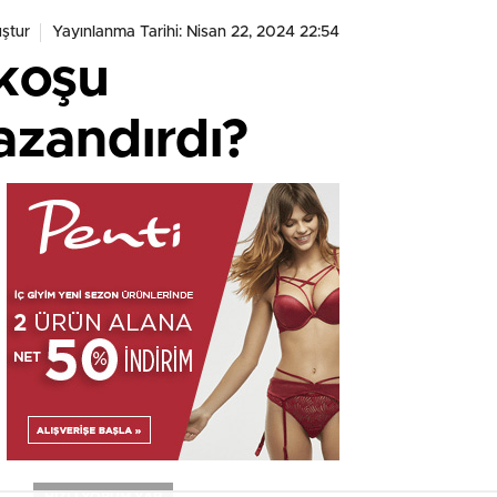
ştur
Yayınlanma Tarihi: Nisan 22, 2024 22:54
 koşu
kazandırdı?