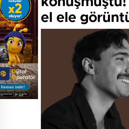
konuşmuştu! 
el ele görün