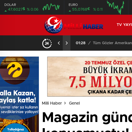
DOLAR
EURO
$
€
47,6027
% 0.06
55,0768
% 0.11
TV YAY
01:28
/
Tüm Gözler Amerikan
Milli Haber
Genel
Magazin günd