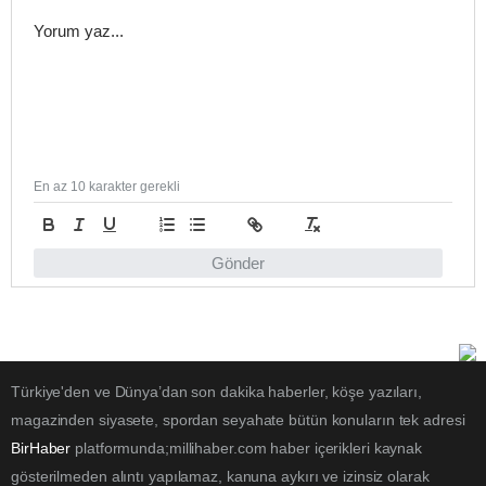
En az 10 karakter gerekli
Gönder
Türkiye'den ve Dünya’dan son dakika haberler, köşe yazıları,
magazinden siyasete, spordan seyahate bütün konuların tek adresi
BirHaber
platformunda;millihaber.com haber içerikleri kaynak
gösterilmeden alıntı yapılamaz, kanuna aykırı ve izinsiz olarak