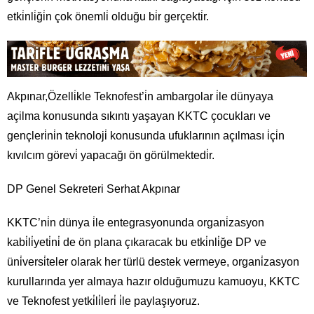
etki̇nli̇ği̇n çok önemli̇ olduğu bi̇r gerçekti̇r.
Akpınar,Özelli̇kle Teknofest’i̇n ambargolar i̇le dünyaya
açilma konusunda sıkıntı yaşayan KKTC çocukları ve
gençleri̇ni̇n teknoloji̇ konusunda ufuklarının açılması i̇çi̇n
kıvılcım görevi̇ yapacağı ön görülmektedi̇r.
DP Genel Sekreteri Serhat Akpınar
KKTC’ni̇n dünya i̇le entegrasyonunda organi̇zasyon
kabi̇li̇yeti̇ni̇ de ön plana çıkaracak bu etki̇nli̇ğe DP ve
üni̇versi̇teler olarak her türlü destek vermeye, organi̇zasyon
kurullarında yer almaya hazır olduğumuzu kamuoyu, KKTC
ve Teknofest yetki̇li̇leri̇ i̇le paylaşıyoruz.