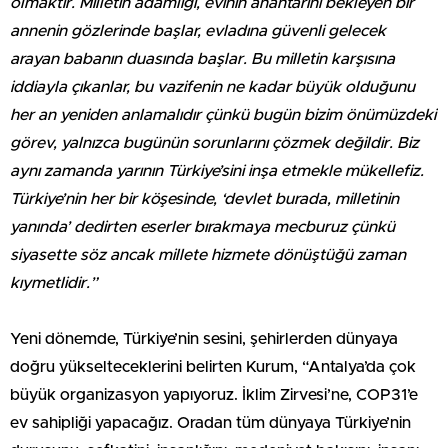
olmaktır. Milletin adamlığı, evinin anahtarını bekleyen bir
annenin gözlerinde başlar, evladına güvenli gelecek
arayan babanın duasında başlar. Bu milletin karşısına
iddiayla çıkanlar, bu vazifenin ne kadar büyük olduğunu
her an yeniden anlamalıdır çünkü bugün bizim önümüzdeki
görev, yalnızca bugünün sorunlarını çözmek değildir. Biz
aynı zamanda yarının Türkiye’sini inşa etmekle mükellefiz.
Türkiye’nin her bir köşesinde, ‘devlet burada, milletinin
yanında’ dedirten eserler bırakmaya mecburuz çünkü
siyasette söz ancak millete hizmete dönüştüğü zaman
kıymetlidir.”
Yeni dönemde, Türkiye’nin sesini, şehirlerden dünyaya
doğru yükselteceklerini belirten Kurum, “Antalya’da çok
büyük organizasyon yapıyoruz. İklim Zirvesi’ne, COP31’e
ev sahipliği yapacağız. Oradan tüm dünyaya Türkiye’nin