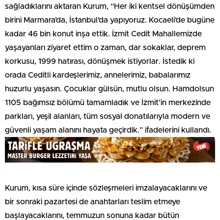
sağladıklarını aktaran Kurum, “Her iki kentsel dönüşümden
birini Marmara’da, İstanbul’da yapıyoruz. Kocaeli’de bugüne
kadar 46 bin konut inşa ettik. İzmit Cedit Mahallemizde
yaşayanları ziyaret ettim o zaman, dar sokaklar, deprem
korkusu, 1999 hatırası, dönüşmek istiyorlar. İstedik ki
orada Ceditli kardeşlerimiz, annelerimiz, babalarımız
huzurlu yaşasın. Çocuklar gülsün, mutlu olsun. Hamdolsun
1105 bağımsız bölümü tamamladık ve İzmit’in merkezinde
parkları, yeşil alanları, tüm sosyal donatılarıyla modern ve
güvenli yaşam alanını hayata geçirdik.” ifadelerini kullandı.
Kurum, kısa süre içinde sözleşmeleri imzalayacaklarını ve
bir sonraki pazartesi de anahtarları teslim etmeye
başlayacaklarını, temmuzun sonuna kadar bütün