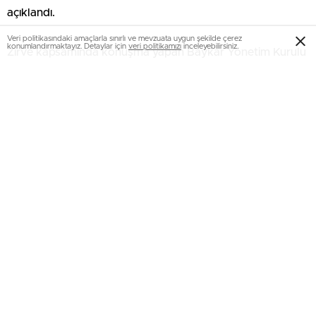
açıklandı.
Veri politikasındaki amaçlarla sınırlı ve mevzuata uygun şekilde çerez
konumlandırmaktayız. Detaylar için
veri politikamızı
inceleyebilirsiniz.
Zirve kapsamında konuşma yapan Baykar Yönetim Kurulu
Başkanı Selçuk Bayraktar, yaklaşık 30 yıl önce insanlığa bir
teknoloji ütopyası satıldığını belirterek, “İnternetin sınırları
kaldıracağı, bilginin serbest dolaşımının dünyayı
eşitleyeceği ve sivil teknolojilerin küresel barışı getireceği
söylendi. Oysa bugün görüyoruz ki bağımsızlığımızı tehdit
eden en büyük unsur, sınırlarımıza yığılan konvansiyonel
ordular değil. Tedarik zincirlerimize, veri merkezlerimize ve
doğrudan cebimizdeki cihazlara sızan teknokapitalist
küresel tahakkümdür.” diye konuştu.
June 13, 2026