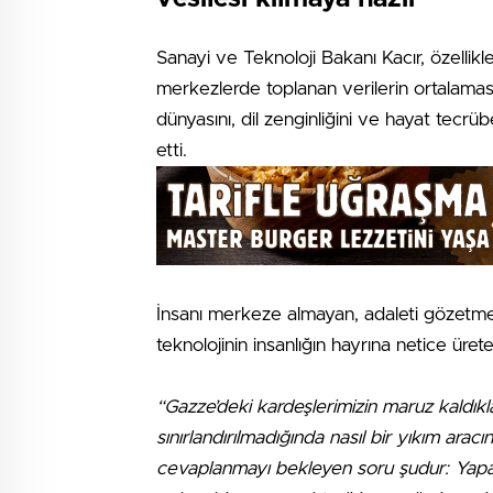
Sanayi ve Teknoloji Bakanı Kacır, özellikle 
merkezlerde toplanan verilerin ortalamasın
dünyasını, dil zenginliğini ve hayat tecrüb
etti.
İnsanı merkeze almayan, adaleti gözetme
teknolojinin insanlığın hayrına netice üre
“Gazze’deki kardeşlerimizin maruz kaldıkla
sınırlandırılmadığında nasıl bir yıkım arac
cevaplanmayı bekleyen soru şudur: Yapay 