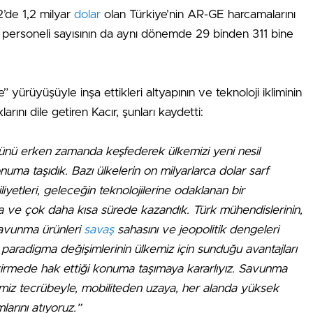
2’de 1,2 milyar
dolar
olan Türkiye’nin AR-GE harcamalarını
GE personeli sayısının da aynı dönemde 29 binden 311 bine
” yürüyüşüyle inşa ettikleri altyapının ve teknoloji ikliminin
rını dile getiren Kacır, şunları kaydetti:
olünü erken zamanda keşfederek ülkemizi yeni nesil
a taşıdık. Bazı ülkelerin on milyarlarca dolar sarf
iliyetleri, geleceğin teknolojilerine odaklanan bir
rla ve çok daha kısa sürede kazandık. Türk mühendislerinin,
 savunma ürünleri
savaş
sahasını ve jeopolitik dengeleri
n paradigma değişimlerinin ülkemiz için sunduğu avantajları
iştirmede hak ettiği konuma taşımaya kararlıyız. Savunma
ğimiz tecrübeyle, mobiliteden uzaya, her alanda yüksek
arını atıyoruz.”