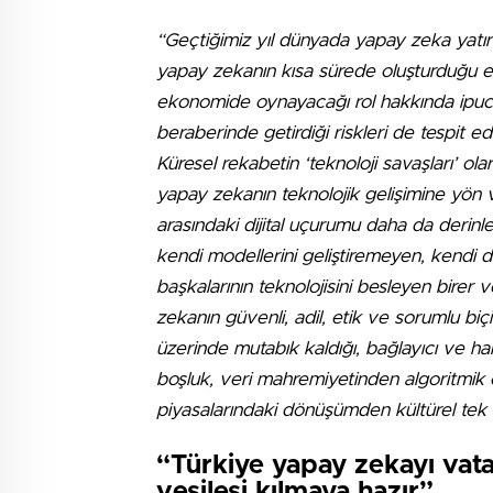
“Geçtiğimiz yıl dünyada yapay zeka yatırı
yapay zekanın kısa sürede oluşturduğu
ekonomide oynayacağı rol hakkında ipuc
beraberinde getirdiği riskleri de tespit 
Küresel rekabetin ‘teknoloji savaşları’ o
yapay zekanın teknolojik gelişimine yön v
arasındaki dijital uçurumu daha da derinl
kendi modellerini geliştiremeyen, kendi d
başkalarının teknolojisini besleyen birer 
zekanın güvenli, adil, etik ve sorumlu bi
üzerinde mutabık kaldığı, bağlayıcı ve ha
boşluk, veri mahremiyetinden algoritmik
piyasalarındaki dönüşümden kültürel tek t
“Türkiye yapay zekayı vatan
vesilesi kılmaya hazır”