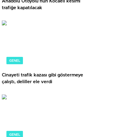
Anadolu Otoyolu’nun Kocaeli kesimi
trafiğe kapatılacak
GENEL
Cinayeti trafik kazası gibi göstermeye
çalıştı, deliller ele verdi
GENEL