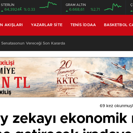
STERLİN
GRAM ALTIN
Ç
£
64,3924
% 0.33
6.668,61
%2,71
IN AKIŞLARI
YAZARLAR SITE
TENIS İDDAA
BASKETBOL C
 Senatasonun Vereceği Son Kararda
69 kez okunmuş
ay zekayı ekonomik 