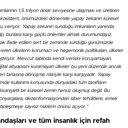
mlarının 1,5 trilyon dolar seviyesine ulaşması ve üretken
 ekosistem, önümüzdeki dönemde yapay zekanın küresel
u veriyor. Yapay zekanın sunduğu imkanların yanında,
edip, bunlara karşı güçlü önlemler almak durumundayız.
larak ifade edilen sert bir zeminde sürdüğü günümüzde
eren ülkelerin korumacı ve hegemonik politikaları, ülkeler
eştiriyor. Mevcut tabloda kendi verisini koruyamayan,
ijital altyapısını kuramayan ülkeler bu yeni düzende ancak
veri tarlasına dönüşme riskiyle karşı karşıyadır. Yapay
çimde kullanımı konusunda dünyadaki tüm tarafların
kkaniyetli bir küresel zemin henüz oluşmuş değil. Bu
 önyargılara, dezenformasyondan siber tehditlere, emek
ipleşmeye sayısız risklerin önünü açıyor.”
daşları ve tüm insanlık için refah