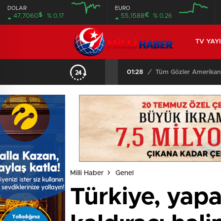
DOLAR
EURO
$
€
47,7060
% 0.17
55,1588
% 0.26
TV YAY
01:28
/
Tüm Gözler Amerikan
Milli Haber
Genel
Türkiye, yap