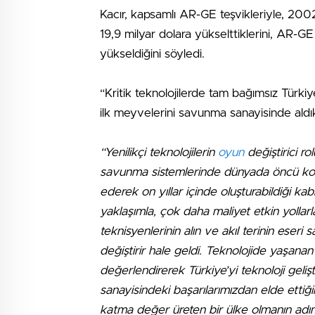
Kacır, kapsamlı AR-GE teşvikleriyle, 200
19,9 milyar dolara yükselttiklerini, AR-
yükseldiğini söyledi.
“Kritik teknolojilerde tam bağımsız Türkiye
ilk meyvelerini savunma sanayisinde aldıkla
“Yenilikçi teknolojilerin
oyun
değiştirici r
savunma sistemlerinde dünyada öncü konum
ederek on yıllar içinde oluşturabildiği kab
yaklaşımla, çok daha maliyet etkin yolla
teknisyenlerinin alın ve akıl terinin eseri
değiştirir hale geldi. Teknolojide yaşana
değerlendirerek Türkiye’yi teknoloji gel
sanayisindeki başarılarımızdan elde etti
katma değer üreten bir ülke olmanın adıml