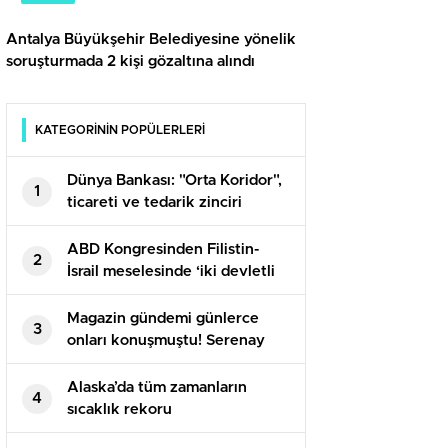
Antalya Büyükşehir Belediyesine yönelik
soruşturmada 2 kişi gözaltına alındı
KATEGORİNİN POPÜLERLERİ
Dünya Bankası: "Orta Koridor",
1
ticareti ve tedarik zinciri
direncini artırabilir
ABD Kongresinden Filistin-
2
İsrail meselesinde ‘iki devletli
çözüme’ destek
Magazin gündemi günlerce
3
onları konuşmuştu! Serenay
Sarıkaya ve Mert Demir el ele
görüntülendi…
Alaska’da tüm zamanların
4
sıcaklık rekoru