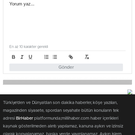
En az 10 karakter gerekli
Gönder
Türkiye'den ve Dünya’dan son dakika haberler, köşe yazıları,
magazinden siyasete, spordan seyahate bütün konuların tek
adresi
BirHaber
platformunda;millihaber.com haber içerikleri
kaynak gösterilmeden alıntı yapılamaz, kanuna aykırı ve izinsiz
olarak kopyalanamaz, başka yerde yayınlanamaz. Aykırı işlem