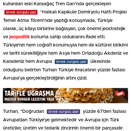
kullanılan eski Karaağaç Tren Garı’nda gerçekleşen
“Halkalı Kapıkule Demiryolu Hattı Projesi
örnek vurgulu yazı
Temel Atma Töreni’nde yaptığı konuşmada, Türkiye
olarak, üç kıtayı birbirine bağlayan, çok önemli jeostratejik
ve
jeopolitik
konuma sahip olduklarını ifade etti.
Türkiye’nin hem coğrafi konumuyla hem de kültürel birikimi
ve tarihi sürekliliğiyle hem Asya hem Ortadoğu Akdeniz ve
Karadeniz hem Avrupa
ülkesinde
örnek vurgulu yazı
olduğunu belirten Turhan Türkiye ihracatının yüzde fazlası
Avrupa’ya gerçekleştirdiğinin altını çizdi.
Turhan, “Doğrudan
yüzde 67’den fazlası
örnek vurgulu alan
Avrupa’dan Türkiye’ye gelmektedir ve Avrupa için Türk
üreticiler, üretim ve tedarik zincirinin önemli bir parçasıdır.