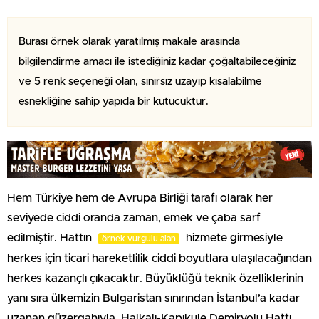
Burası örnek olarak yaratılmış makale arasında
bilgilendirme amacı ile istediğiniz kadar çoğaltabileceğiniz
ve 5 renk seçeneği olan, sınırsız uzayıp kısalabilme
esnekliğine sahip yapıda bir kutucuktur.
Hem Türkiye hem de Avrupa Birliği tarafı olarak her
seviyede ciddi oranda zaman, emek ve çaba sarf
edilmiştir. Hattın
hizmete girmesiyle
örnek vurgulu alan
herkes için ticari hareketlilik ciddi boyutlara ulaşılacağından
herkes kazançlı çıkacaktır. Büyüklüğü teknik özelliklerinin
yanı sıra ülkemizin Bulgaristan sınırından İstanbul’a kadar
uzanan güzergahıyla, Halkalı-Kapıkule Demiryolu Hattı